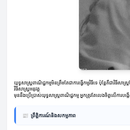
យុទ្ធសាស្ត្រពាណិជ្ជកម្មមិនត្រឹមតែជាការធ្វើកម្មវិធីទេ ប៉ុន្តែគឺជា
វីធីសាស្ត្រអនុវត្ត
មុននឹងប្រើប្រាស់យុទ្ធសាស្ត្រពាណិជ្ជកម្ម អ្នកត្រូវតែលេងចិត្តលើកា
📰
ព្រឹត្តិការណ៍និងសកម្មភាព