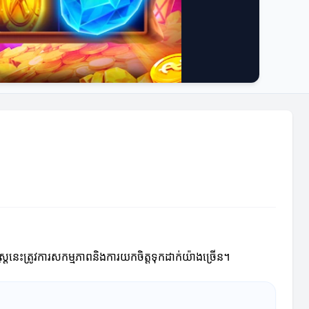
ស្ត្រនេះត្រូវការសកម្មភាពនិងការយកចិត្តទុកដាក់យ៉ាងច្រើន។