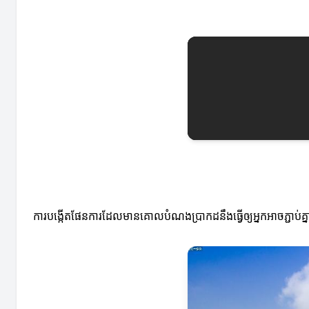
ការបង្កើតផែនការដែលមានគោលបំណងប្រាកដនឹងធ្វើឲ្យអ្នកអាចភ្ជាប់គ្នារវ