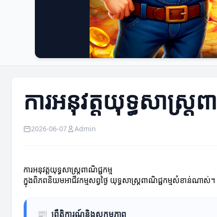
ការអនុវត្តយុទ្ធសាស្ត្រព
2026-06-07
Admin
ការអនុវត្តយុទ្ធសាស្ត្រពាណិជ្ជកម្ម
ក្នុងពិភពនិយមអាជីវកម្មសព្វថ្ងៃ យុទ្ធសាស្ត្រពាណិជ្ជកម្មសំខាន់ណាស់
📰
ព្រឹត្តិការណ៍និងសកម្មភាព