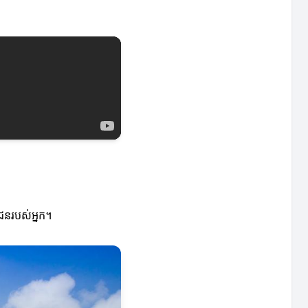
ិជនរបស់អ្នក។