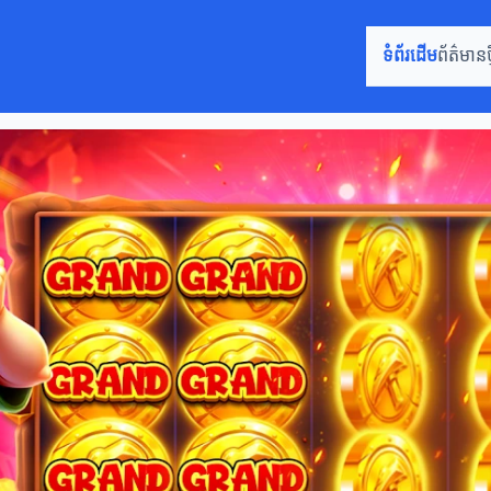
ទំព័រដើម
ព័ត៌មានថ្