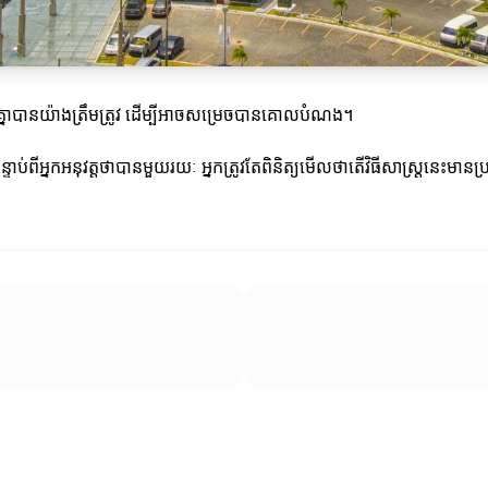
ត្តគ្នាបានយ៉ាងត្រឹមត្រូវ ដើម្បីអាចសម្រេចបានគោលបំណង។
។ បន្ទាប់ពីអ្នកអនុវត្តថាបានមួយរយៈ អ្នកត្រូវតែពិនិត្យមើលថាតើវិធីសាស្ត្រនេះម