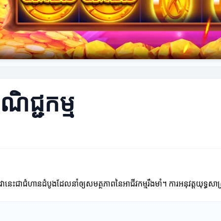
ាណិជ្ជកម្ម
។ វានេះជាជំហានដំបូងដែលនាំឲ្យសមត្ថភាពនៃអាជីវកម្មរឹងមាំ។ ការអនុវត្តយុទ្ធសា