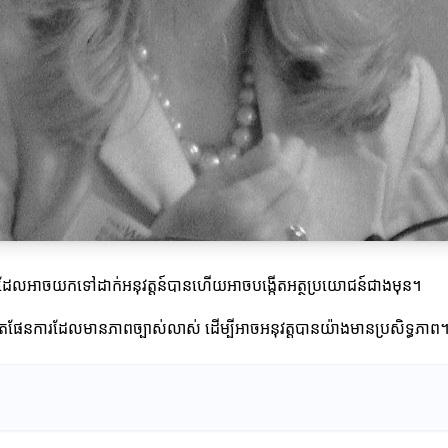
វិធីសាស្ត្រដែលអាចយកទៅដាក់អនុវត្តន៍បានហើយអាចបង្កើតអត្ថប្រយោជន៍ជាងមុន។
របង្កើតផែនការដែលមានភាពច្បាស់លាស់ ដើម្បីអាចអនុវត្តបានយ៉ាងមានប្រសិទ្ធភាព