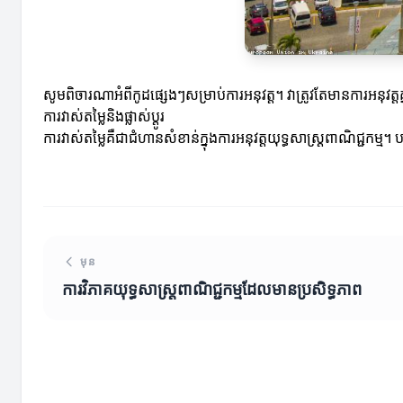
សូមពិចារណាអំពីកូដផ្សេងៗសម្រាប់ការអនុវត្ត។ វាត្រូវតែមានការអនុវ
ការវាស់តម្លៃនិងផ្លាស់ប្តូរ
ការវាស់តម្លៃគឺជាជំហានសំខាន់ក្នុងការអនុវត្តយុទ្ធសាស្ត្រពាណិជ្ជកម្ម
មុន
ការវិភាគយុទ្ធសាស្ត្រពាណិជ្ជកម្មដែលមានប្រសិទ្ធភាព