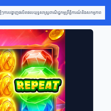
មីៗ
ការបង្ហាញផលិតផល
យុទ្ធសាស្ត្រពាណិជ្ជកម្ម
ព្រឹត្តិការណ៍និងសកម្មភាព