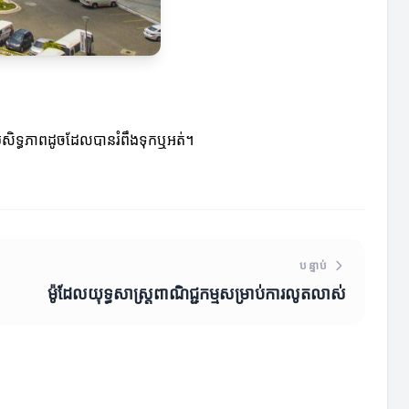
ានប្រសិទ្ធភាពដូចដែលបានរំពឹងទុកឬអត់។
បន្ទាប់
ម៉ូដែលយុទ្ធសាស្ត្រពាណិជ្ជកម្មសម្រាប់ការលូតលាស់