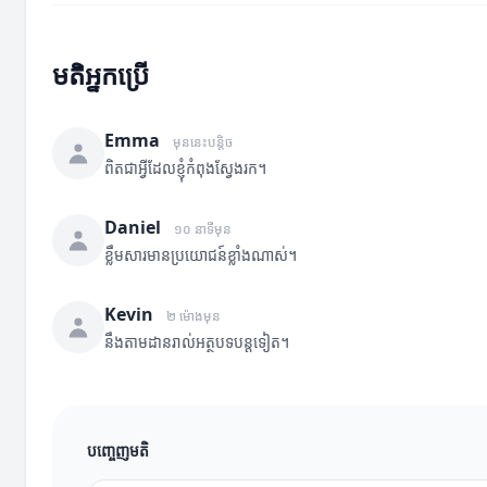
មតិអ្នកប្រើ
Emma
មុននេះបន្តិច
ពិតជាអ្វីដែលខ្ញុំកំពុងស្វែងរក។
Daniel
១០ នាទីមុន
ខ្លឹមសារមានប្រយោជន៍ខ្លាំងណាស់។
Kevin
២ ម៉ោងមុន
នឹងតាមដានរាល់អត្ថបទបន្តទៀត។
បញ្ចេញមតិ