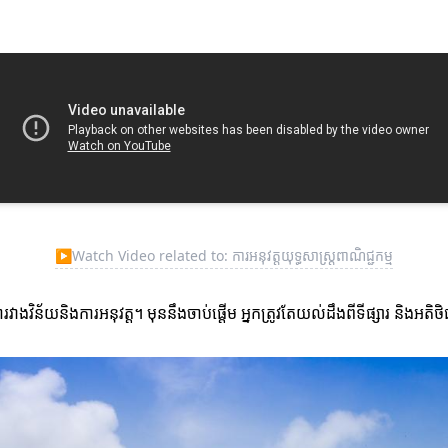
▶
Watch Video related to: ការអនុវត្តយុទ្ធសាស្ត្រពាណិជ្ជកម្ម
ាងវិន័យនិងការអនុវត្ត។ មុននឹងចាប់ផ្តើម អ្នកត្រូវតែយល់ដឹងពីទីផ្សារ និងអតិថ