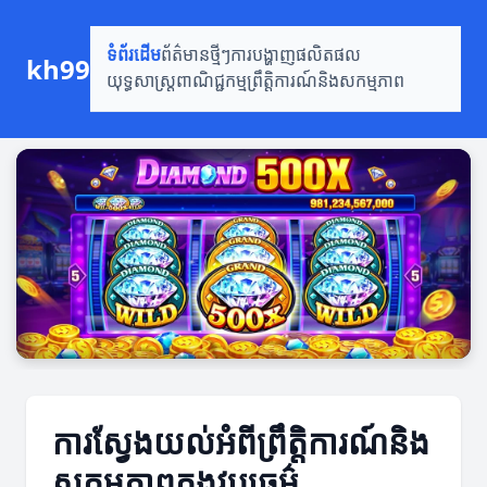
ទំព័រដើម
ព័ត៌មានថ្មីៗ
ការបង្ហាញផលិតផល
kh99
យុទ្ធសាស្ត្រពាណិជ្ជកម្ម
ព្រឹត្តិការណ៍និងសកម្មភាព
ការស្វែងយល់អំពីព្រឹត្តិការណ៍និង
សកម្មភាពក្នុងវប្បធម៌