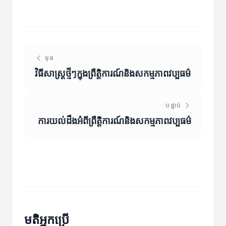
មុន
វិធីសាស្ត្រថ្មីៗក្នុងព្រឹត្តិការណ៍និងសកម្មភាពវប្បធម៌
បន្ទាប់
ការយល់ដឹងអំពីព្រឹត្តិការណ៍និងសកម្មភាពវប្បធម៌
មតិអ្នកប្រើ