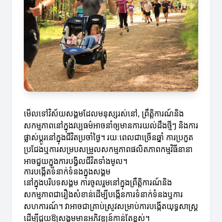
មើលទៅវិស័យសង្គមដែលមនុស្សរស់នៅ, ព្រឹត្តិការណ៍និង
សកម្មភាពនៅក្នុងវប្បធម៌អាចនាំឲ្យមានការយល់ដឹងថ្មីៗ និងការ
ផ្លាស់ប្តូរនៅក្នុងជីវិតប្រចាំថ្ងៃ។ រយៈពេលជាច្រើនឆ្នាំ ការប្រកួត
ប្រជែងឬការសម្របសម្រួលសកម្មភាពផលិតភាពកម្មវិធីនានា
អាចជួយក្នុងការបង្វិលជីវិតទាំងមូល។
ការបង្កើតទំនាក់ទំនងក្នុងសង្គម
នៅក្នុងបរិបទសង្គម ការចូលរួមនៅក្នុងព្រឹត្តិការណ៍និង
សកម្មភាពជារឿងសំខាន់ដើម្បីបង្កើនការទំនាក់ទំនងឬការ
សហការណ៍។ វាអាចជាគ្រាប់ស្រូវសម្រាប់ការបង្កើតយុទ្ធសាស្ត្រ
ដើម្បីជួយឱ្យសង្គមមានអភិវឌ្ឍន៍កាន់តែខ្ពស់។