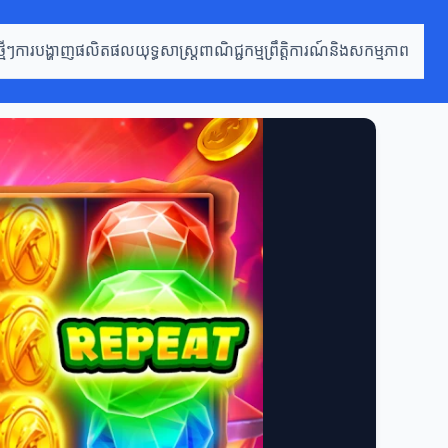
មីៗ
ការបង្ហាញផលិតផល
យុទ្ធសាស្ត្រពាណិជ្ជកម្ម
ព្រឹត្តិការណ៍និងសកម្មភាព