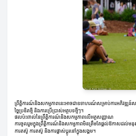
ព្រឹត្តិការណ៍និងសកម្មភាពនេះអាចជាឧទាហរណ៍សម្រាប់ការអភិវឌ្ឍន៍
ច្នៃប្រឌិតថ្មី និងការប្រើប្រាស់អត្ថបទថ្មីៗ។
ផលប៉ះពាល់នៃព្រឹត្ដិការណ៍និងសកម្មភាពលើអត្ថសញ្ញាណ
ការចូលរួមក្នុងព្រឹត្តិការណ៍និងសកម្មភាពមិនត្រឹមតែផ្តល់ឱកាសដល់
ការតស៊ូ ការតស៊ូ និងការផ្លាស់ប្តូរនៅក្នុងសង្គម។