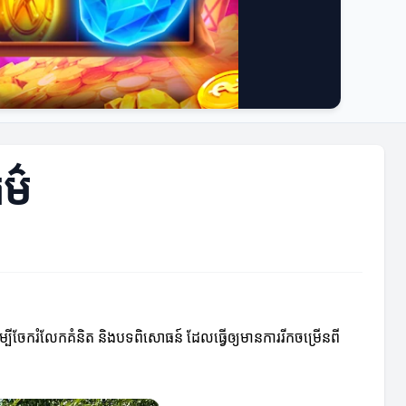
ម៌
្បីចែករំលែកគំនិត និងបទពិសោធន៍ ដែលធ្វើឲ្យមានការរីកចម្រើនពី