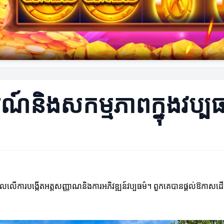
ារណ៍និងសកម្មភាពក្នុងវប្បធ
ិពលលើការបង្កើតអត្តសញ្ញាណនិងការអភិវឌ្ឍន៍វប្បធម៌។ ពួកគេបានផ្តល់ឱកាសដើម