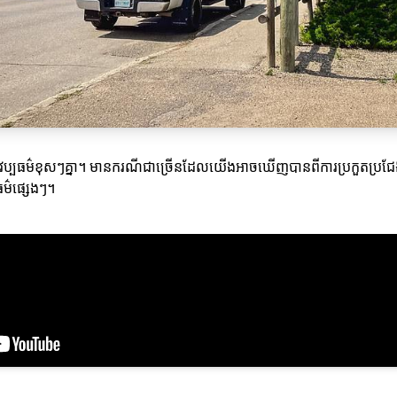
ាងវប្បធម៌ខុសៗគ្នា។ មានករណីជាច្រើនដែលយើងអាចឃើញបានពីការប្រកួតប្រជែងនិ
ធម៌ផ្សេងៗ។