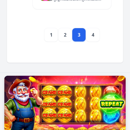
មានសារៈសំខាន់ក្នុងវប្បធម៌ខ្មែរ។
1
2
3
4