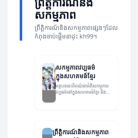
ព្រឹត្តិការណ៍និង
សកម្មភាព
ព្រឹត្តិការណ៍និងសកម្មភាពផ្សេងៗដែល
កំពុងចាប់ផ្តើមនាដុះ kh99។
សកម្មភាពវប្បធម៌
ក្នុងសហគមន៍ខ្មែរ
អត្ថបទនេះពិពណ៌នាអំពីសកម្មភាព
វប្បធម៌នៅក្នុងសហគមន៍ខ្មែរ និង
អត្ថប្រយោជន៍របស់វាសម្រាប់
សង្គម។
ព្រឹត្តិការណ៍និងសកម្មភាព