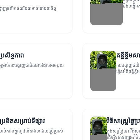
និងបង្កើន
ការបង្ហាញផលិតផលដែលអាចទៅដល់ចិត្ត
រសិទ្ធភាព
គន្លឹខ្លឹ
ាពសម្រាប់ការបង្ហាញផលិតផលដែលអាចជួយ
ការបង្ហាញផលិ
រៀនអំពីគន្លឹខ្ល
រឌិតសម្រាប់ទីផ្សារ
វិធីសាស្ត្រច្
សម្រាប់ការបង្ហាញផលិតផលដោយប្រើប្រាស់
ក្នុងសព្វថ្ងៃនេះ វិ
ដើម្បីទាក់ទាញអតិថិជ