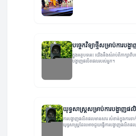
បច្ចេកវិទ្យាថ្មីសម្រាប់ការប
ក្នុងអត្ថបទនេះ យើងនឹងសំរាប់ពិភាក្សាពីប
បង្ហាញផលិតផលរបស់អ្នក។
យុទ្ធសាស្ត្រសម្រាប់ការបង្ហាញ
ការបង្ហាញផលិតផលមានសារៈសំខាន់ក្នុងការទាក់
យុទ្ធសាស្ត្រដែលអាចជួយធ្វើការបង្ហាញផលិតផលឲ