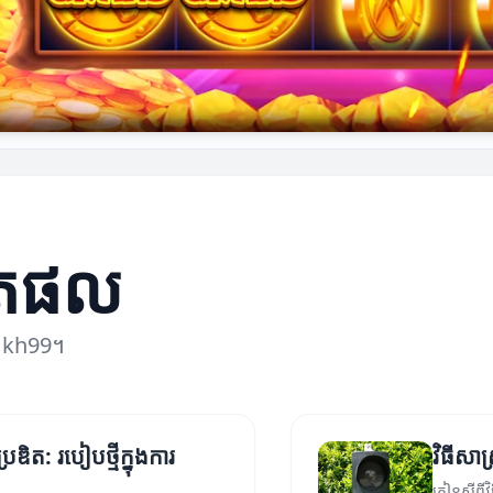
ិតផល
 kh99។
ឌិត: របៀបថ្មីក្នុងការ
វិធីសា
កៀនស្តីព