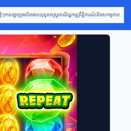
មីៗ
ការបង្ហាញផលិតផល
យុទ្ធសាស្ត្រពាណិជ្ជកម្ម
ព្រឹត្តិការណ៍និងសកម្មភាព