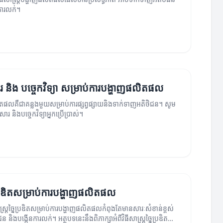
ការលក់។
មសារ និង បច្ចេកវិទ្យា សម្រាប់ការបង្ហាញផលិតផល
តផលគឺជាគន្លងមួយសម្រាប់ការផ្សព្វផ្សាយនិងទាក់ទាញអតិថិជន។ សូម
ឹមសារ និងបច្ចេកវិទ្យាអ្នកប្រើប្រាស់។
នៃប្រឌិតសម្រាប់ការបង្ហាញផលិតផល
ធីសាស្ត្រច្នៃប្រឌិតសម្រាប់ការបង្ហាញផលិតផលកំពុងតែមានសារៈសំខាន់ខ្ពស់
ន និងបង្កើនការលក់។ អត្ថបទនេះនឹងពិភាក្សាអំពីវិធីសាស្ត្រច្នៃប្រឌិត