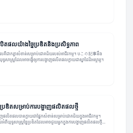
អាចប្រើប្រាស់បាន។
ិតផលយ៉ាងច្នៃប្រឌិតនិងប្រសិទ្ធភាព
លគឺជាកត្តាសំខាន់សម្រាប់ជោគជ័យរបស់អាជីវកម្ម។ បこの記事នឹង
ិងយុទ្ធសាស្ត្រដែលអាចធ្វើឲ្យការបង្ហាញផលិតផលក្លាយជាស្នាដៃដ៏អស្ចារ្យ។
្នៃប្រឌិតសម្រាប់ការបង្ហាញផលិតផលថ្មី
បង្ហាញផលិតផលបានក្លាយជាផ្នែកសំខាន់សម្រាប់ជោគជ័យក្នុងអាជីវកម្ម។
អំពីយុទ្ធសាស្ត្រច្នៃប្រឌិតដែលអាចជួយអ្នកក្នុងការបង្ហាញផលិតផលថ្មីៗ