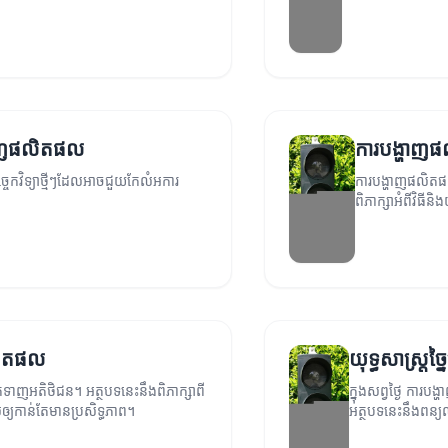
ទាំងអស់ណាមួយដែល
ង្ហាញផលិតផល
ការបង្ហាញផល
ច្ចេកវិទ្យាថ្មីៗដែលអាចជួយកែលំអការ
ការបង្ហាញផលិតផ
ពិភាក្សាអំពីវិធីន
ផលិតផល
យុទ្ធសាស្ត្រច
ទាញអតិថិជន។ អត្ថបទនេះនឹងពិភាក្សាពី
ក្នុងសព្វថ្ងៃ ការ
្យកាន់តែមានប្រសិទ្ធភាព។
អត្ថបទនេះនឹងពន្យល់
បានយ៉ាងប្រសើរ។