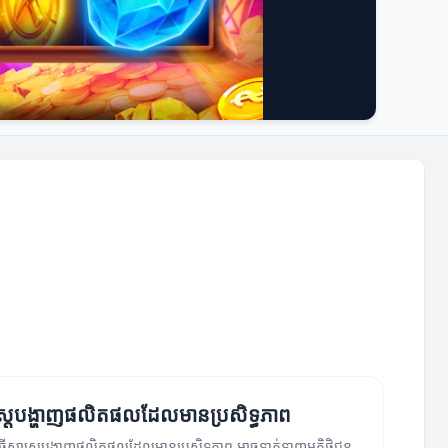
ស្ត្របង្ហាញផលិតផលដែលមានប្រសិទ្ធភាព
ីវិធីសាស្ត្របង្ហាញផលិតផលដែលមានប្រសិទ្ធភាព អាចទាក់ទាញអតិថិជន