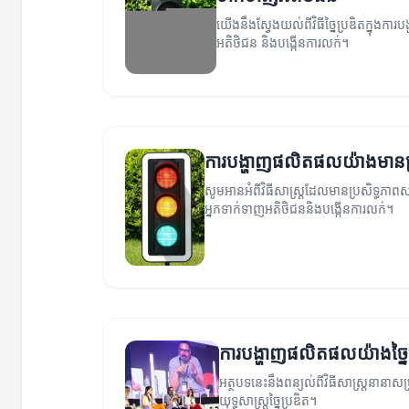
យើងនឹងស្វែងយល់ពីវិធីច្នៃប្រឌិតក្នុង
អតិថិជន និងបង្កើនការលក់។
ការបង្ហាញផលិតផលយ៉ាងមានប្
សូមអានអំពីវិធីសាស្ត្រដែលមានប្រសិទ្ធភ
អ្នកទាក់ទាញអតិថិជននិងបង្កើនការលក់។
ការបង្ហាញផលិតផលយ៉ាងច្នៃប្
អត្ថបទនេះនឹងពន្យល់ពីវិធីសាស្ត្រនានា
យុទ្ធសាស្ត្រច្នៃប្រឌិត។