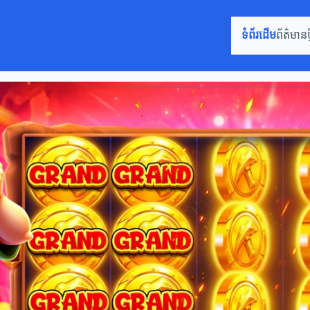
ទំព័រដើម
ព័ត៌មានថ្