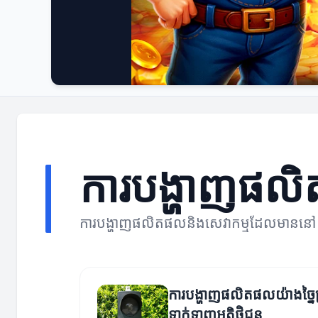
ការបង្ហាញផល
ការបង្ហាញផលិតផលនិងសេវាកម្មដែលមាននៅ
ការបង្ហាញផលិតផលយ៉ាងច្នៃប្រ
ទាក់ទាញអតិថិជន