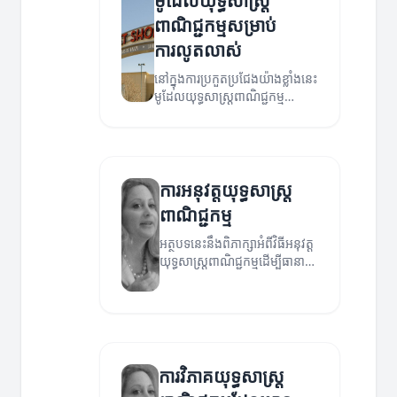
ម៉ូដែលយុទ្ធសាស្ត្រ
ពាណិជ្ជកម្មសម្រាប់
ការលូតលាស់
នៅក្នុងការប្រកួតប្រជែងយ៉ាងខ្លាំងនេះ
មូដែលយុទ្ធសាស្ត្រពាណិជ្ជកម្ម
អាចជួយដល់ការលូតលាស់ និងភាព
ជោគជ័យរបស់អាជីវកម្ម។
ការអនុវត្តយុទ្ធសាស្ត្រ
ពាណិជ្ជកម្ម
អត្ថបទនេះនឹងពិភាក្សាអំពីវិធីអនុវត្ត
យុទ្ធសាស្ត្រពាណិជ្ជកម្មដើម្បីធានាថា
អាជីវកម្មរបស់អ្នកមានភាព
ជោគជ័យ។
ការវិភាគយុទ្ធសាស្ត្រ