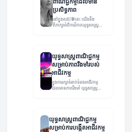
ពាណិជ្ជកម្មដែលមាន
ប្រសិទ្ធភាព
នៅក្នុងស記事នេះ យើងនឹង
ពិភាក្សាអំពីការវិភាគយុទ្ធសាស្ត្រ
ពាណិជ្ជកម្មដែលមានប្រសិទ្ធភាព
សម្រាប់អាជីវកម្ម។
យុទ្ធសាស្ត្រពាណិជ្ជកម្ម
សម្រាប់ភាពរឹងមាំរបស់
អាជីវកម្ម
ក្នុងការរក្សាទំនាក់ទំនងអាជីវកម្ម
ដែលមានភាពរឹងមាំ យុទ្ធសាស្ត្រ
ពាណិជ្ជកម្មជួយផ្តល់នូវដំណោះ
ស្រាយថ្មី និងប្រសិទ្ធភាព។
យុទ្ធសាស្ត្រពាណិជ្ជកម្ម
សម្រាប់ការបង្កើតអាជីវកម្ម