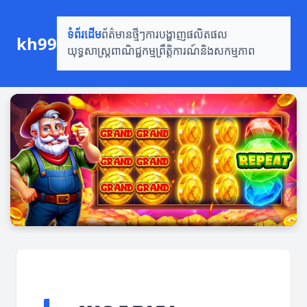
ទំព័រដើម
ព័ត៌មានថ្មីៗ
ការបង្ហាញផលិតផល
kh99
យុទ្ធសាស្ត្រពាណិជ្ជកម្ម
ព្រឹត្តិការណ៍និងសកម្មភាព