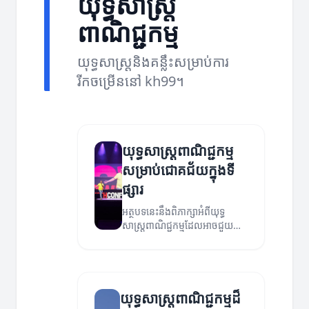
យុទ្ធសាស្ត្រ
ពាណិជ្ជកម្ម
យុទ្ធសាស្ត្រនិងគន្លឹះសម្រាប់ការ
រីកចម្រើននៅ kh99។
យុទ្ធសាស្ត្រពាណិជ្ជកម្ម
សម្រាប់ជោគជ័យក្នុងទី
ផ្សារ
អត្ថបទនេះនឹងពិភាក្សាអំពីយុទ្ធ
សាស្ត្រពាណិជ្ជកម្មដែលអាចជួយឲ្យ
អាជីវកម្មរបស់អ្នកទទួលបាន
ជោគជ័យក្នុងទីផ្សារ。
យុទ្ធសាស្ត្រពាណិជ្ជកម្មដ៏