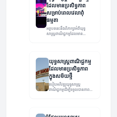
ដែលមានប្រសិទ្ធភាព
សម្រាប់ពេលវេលាពុំ
ធម្មតា
អត្ថបទនេះនឹងពិភាក្សាអំពីយុទ្ធ
សាស្ត្រពាណិជ្ជកម្មដែលមាន
ប្រសិទ្ធភាពសម្រាប់អាជីវកម្មមួយ
នៅពេលវេលាពុំធម្មតា។
យុទ្ធសាស្ត្រពាណិជ្ជកម្ម
ដែលមានប្រសិទ្ធភាព
ក្នុងសម័យថ្មី
របៀបអភិវឌ្ឍយុទ្ធសាស្ត្រ
ពាណិជ្ជកម្មដើម្បីទទួលបានភាព
ជោគជ័យក្នុងពិភពជំនួញទំនើប។