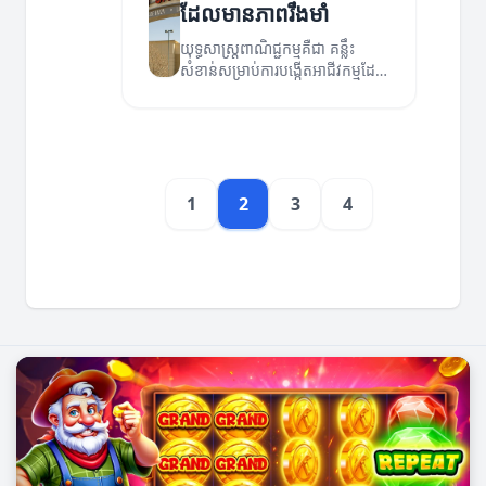
ដែលមានភាពរឹងមាំ
យុទ្ធសាស្ត្រពាណិជ្ជកម្មគឺជា គន្លឹះ
សំខាន់សម្រាប់ការបង្កើតអាជីវកម្មដែល
មានភាពរឹងមាំ។ នៅក្នុងអត្ថបទនេះ
យើងនឹងពិភាក្សាអំពីយុទ្ធសាស្ត្រ
ពាណិជ្ជកម្មដ៏មានប្រសិទ្ធភាពនានា។
1
2
3
4