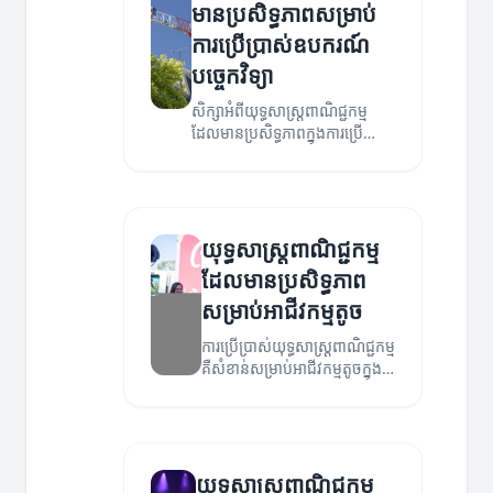
មានប្រសិទ្ធភាពសម្រាប់
ការប្រើប្រាស់ឧបករណ៍
បច្ចេកវិទ្យា
សិក្សាអំពីយុទ្ធសាស្ត្រពាណិជ្ជកម្ម
ដែលមានប្រសិទ្ធភាពក្នុងការប្រើ
ប្រាស់ឧបករណ៍បច្ចេកវិទ្យា ដើម្បី
បង្កើនសមត្ថភាពរបស់អាជីវកម្ម។
យុទ្ធសាស្ត្រពាណិជ្ជកម្ម
ដែលមានប្រសិទ្ធភាព
សម្រាប់អាជីវកម្មតូច
ការប្រើប្រាស់យុទ្ធសាស្ត្រពាណិជ្ជកម្ម
គឺសំខាន់សម្រាប់អាជីវកម្មតូចក្នុង
ការច្នៃប្រឌិត និងកំណត់ទីផ្សារ។
យុទ្ធសាស្ត្រពាណិជ្ជកម្ម